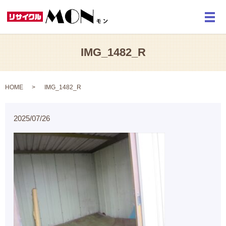
メ
IMG_1482_R
HOME
IMG_1482_R
2025/07/26