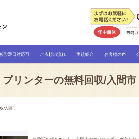
整理/即日対応可
ご依頼の流れ
実績紹介
お客様の声
プリンターの無料回収/入間市
収/入間市