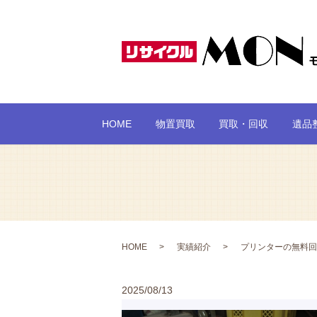
HOME
物置買取
買取・回収
遺品
HOME
実績紹介
プリンターの無料回
2025/08/13