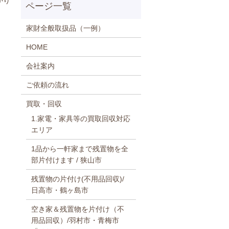
かり
家財全般取扱品（一例）
HOME
会社案内
ご依頼の流れ
買取・回収
1.家電・家具等の買取回収対応
エリア
1品から一軒家まで残置物を全
部片付けます / 狭山市
残置物の片付け(不用品回収)/
日高市・鶴ヶ島市
空き家＆残置物を片付け（不
用品回収）/羽村市・青梅市