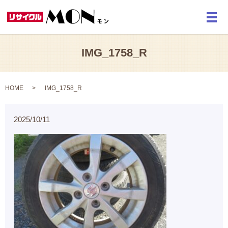
メ
IMG_1758_R
HOME
IMG_1758_R
2025/10/11