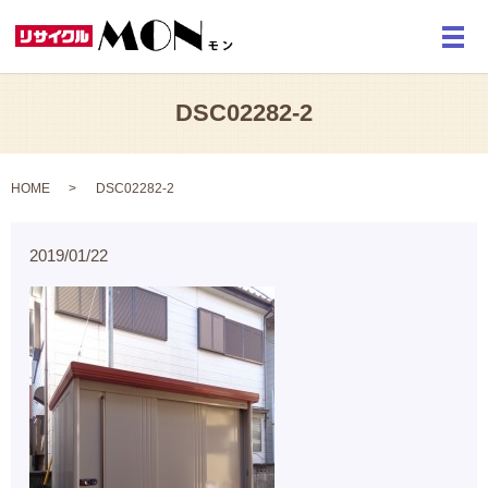
メ
DSC02282-2
HOME
DSC02282-2
2019/01/22