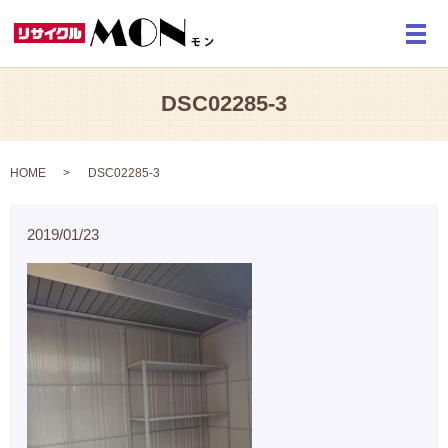
メ
DSC02285-3
HOME
DSC02285-3
2019/01/23