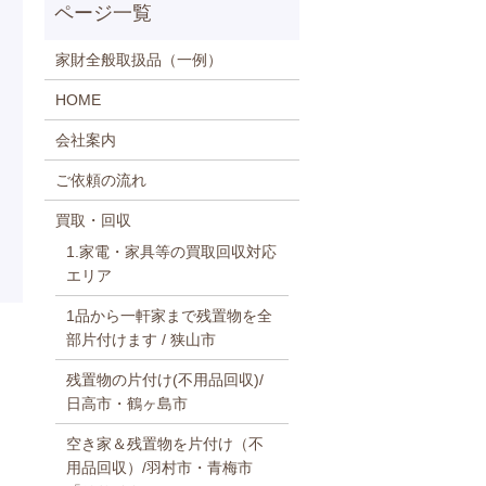
家財全般取扱品（一例）
HOME
会社案内
ご依頼の流れ
買取・回収
1.家電・家具等の買取回収対応
エリア
1品から一軒家まで残置物を全
部片付けます / 狭山市
残置物の片付け(不用品回収)/
日高市・鶴ヶ島市
空き家＆残置物を片付け（不
用品回収）/羽村市・青梅市