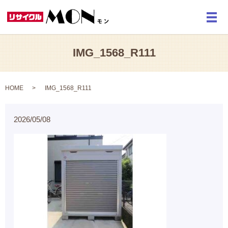
メ
IMG_1568_R111
HOME
IMG_1568_R111
2026/05/08