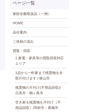
家財全般取扱品（一例）
HOME
会社案内
ご依頼の流れ
買取・回収
1.家電・家具等の買取回収対応
エリア
1品から一軒家まで残置物を全
部片付けます / 狭山市
残置物の片付け(不用品回収)/
日高市・鶴ヶ島市
空き家＆残置物を片付け（不
用品回収）/羽村市・青梅市