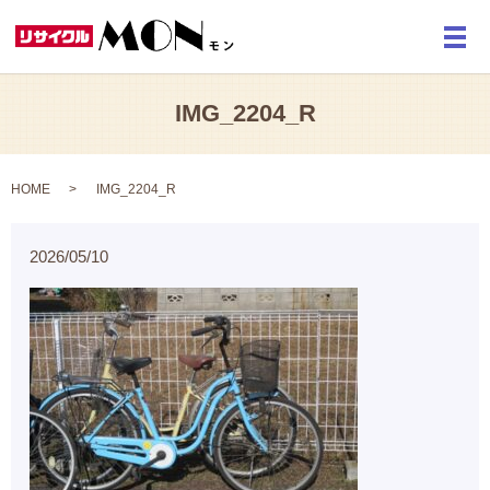
メ
IMG_2204_R
HOME
IMG_2204_R
2026/05/10