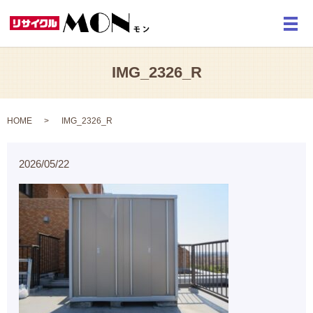
メ
IMG_2326_R
HOME
IMG_2326_R
2026/05/22