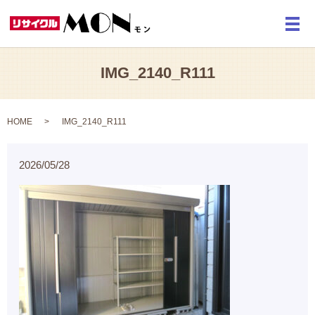
メ
IMG_2140_R111
HOME
IMG_2140_R111
2026/05/28