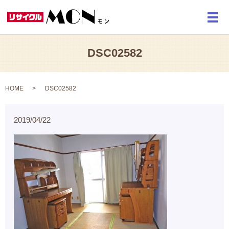
メ
DSC02582
HOME
DSC02582
2019/04/22