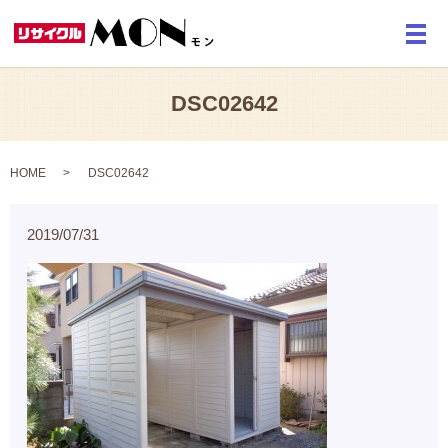
メ
DSC02642
HOME
DSC02642
2019/07/31