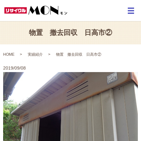
メ
物置 撤去回収 日高市②
HOME
実績紹介
物置 撤去回収 日高市②
2019/09/08