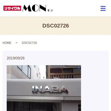
メ
DSC02726
HOME
DSC02726
2019/09/26