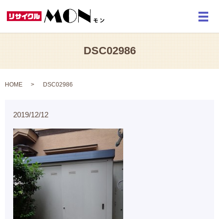
メ
DSC02986
HOME
DSC02986
2019/12/12