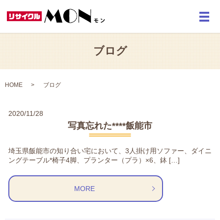
メ
ブログ
HOME
ブログ
2020/11/28
写真忘れた****飯能市
埼玉県飯能市の知り合い宅において、3人掛け用ソファー、ダイニ
ングテーブル*椅子4脚、プランター（プラ）×6、鉢 […]
MORE