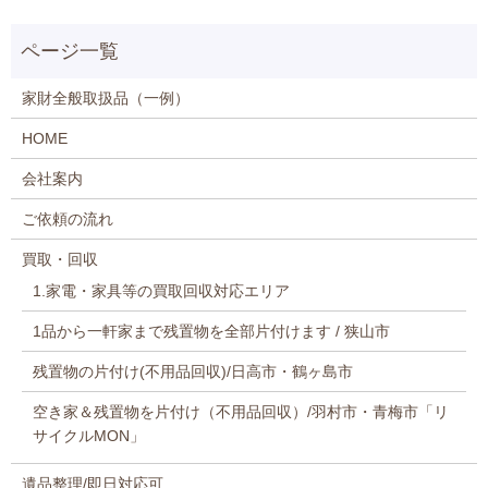
家財全般取扱品（一例）
HOME
会社案内
ご依頼の流れ
買取・回収
1.家電・家具等の買取回収対応エリア
1品から一軒家まで残置物を全部片付けます / 狭山市
残置物の片付け(不用品回収)/日高市・鶴ヶ島市
空き家＆残置物を片付け（不用品回収）/羽村市・青梅市「リ
サイクルMON」
遺品整理/即日対応可