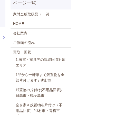
家財全般取扱品（一例）
HOME
会社案内
。
ご依頼の流れ
買取・回収
1.家電・家具等の買取回収対応
エリア
1品から一軒家まで残置物を全
部片付けます / 狭山市
残置物の片付け(不用品回収)/
日高市・鶴ヶ島市
空き家＆残置物を片付け（不
用品回収）/羽村市・青梅市