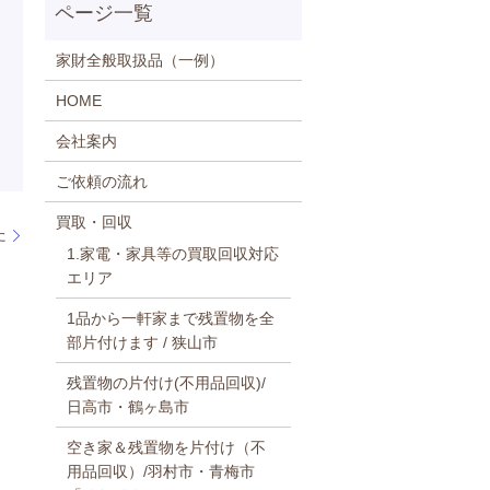
家財全般取扱品（一例）
HOME
会社案内
ご依頼の流れ
買取・回収
た
1.家電・家具等の買取回収対応
エリア
1品から一軒家まで残置物を全
部片付けます / 狭山市
残置物の片付け(不用品回収)/
日高市・鶴ヶ島市
空き家＆残置物を片付け（不
用品回収）/羽村市・青梅市