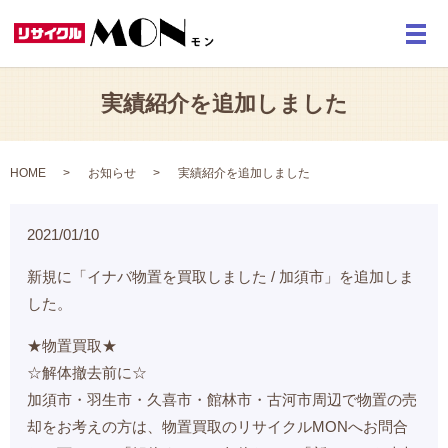
メ
実績紹介を追加しました
HOME
お知らせ
実績紹介を追加しました
2021/01/10
新規に「イナバ物置を買取しました / 加須市」を追加しま
した。
★物置買取★
☆解体撤去前に☆
加須市・羽生市・久喜市・館林市・古河市周辺で物置の売
却をお考えの方は、物置買取のリサイクルMONへお問合