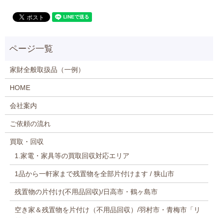
家財全般取扱品（一例）
HOME
会社案内
ご依頼の流れ
買取・回収
1.家電・家具等の買取回収対応エリア
1品から一軒家まで残置物を全部片付けます / 狭山市
残置物の片付け(不用品回収)/日高市・鶴ヶ島市
空き家＆残置物を片付け（不用品回収）/羽村市・青梅市「リ