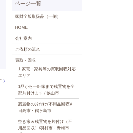
家財全般取扱品（一例）
HOME
会社案内
ご依頼の流れ
買取・回収
1.家電・家具等の買取回収対応
エリア
す
1品から一軒家まで残置物を全
部片付けます / 狭山市
残置物の片付け(不用品回収)/
日高市・鶴ヶ島市
空き家＆残置物を片付け（不
用品回収）/羽村市・青梅市