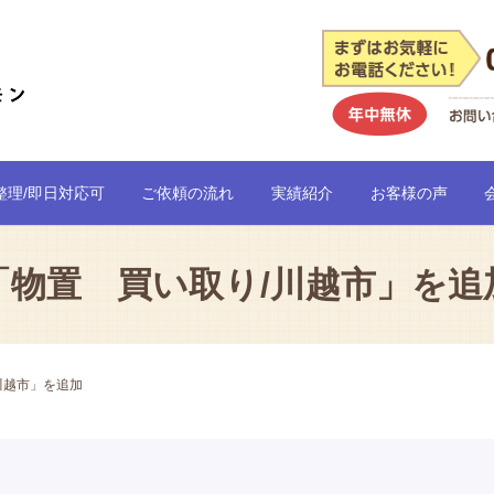
整理/即日対応可
ご依頼の流れ
実績紹介
お客様の声
「物置 買い取り/川越市」を追
川越市」を追加