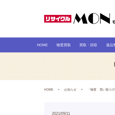
HOME
物置買取
買取・回収
遺品
HOME
お知らせ
「物置 買い取り/
2021/09/11