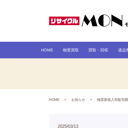
HOME
物置買取
買取・回収
遺品
HOME
お知らせ
物置新規入荷販売開
2025/03/13