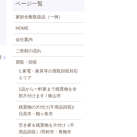
家財全般取扱品（一例）
HOME
会社案内
ご依頼の流れ
荷
買取・回収
1.家電・家具等の買取回収対応
エリア
1品から一軒家まで残置物を全
部片付けます / 狭山市
残置物の片付け(不用品回収)/
日高市・鶴ヶ島市
空き家＆残置物を片付け（不
用品回収）/羽村市・青梅市