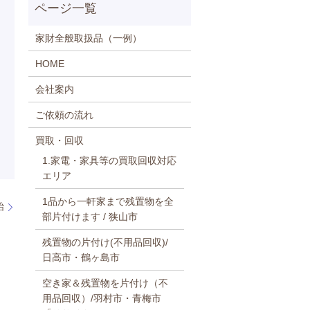
家財全般取扱品（一例）
HOME
会社案内
ご依頼の流れ
買取・回収
1.家電・家具等の買取回収対応
エリア
1品から一軒家まで残置物を全
始
部片付けます / 狭山市
残置物の片付け(不用品回収)/
日高市・鶴ヶ島市
空き家＆残置物を片付け（不
用品回収）/羽村市・青梅市