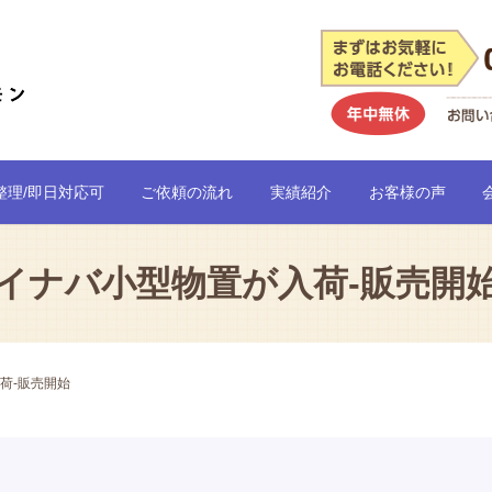
整理/即日対応可
ご依頼の流れ
実績紹介
お客様の声
イナバ小型物置が入荷-販売開
荷-販売開始