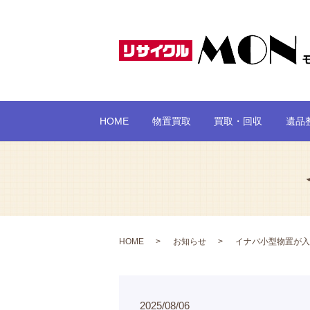
HOME
物置買取
買取・回収
遺品
HOME
お知らせ
イナバ小型物置が入
2025/08/06