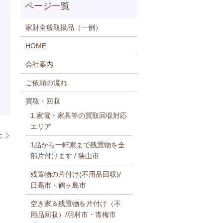
家財全般取扱品（一例）
HOME
会社案内
ご依頼の流れ
買取・回収
1.家電・家具等の買取回収対応
エリア
た
1品から一軒家まで残置物を全
部片付けます / 狭山市
残置物の片付け(不用品回収)/
日高市・鶴ヶ島市
空き家＆残置物を片付け（不
用品回収）/羽村市・青梅市