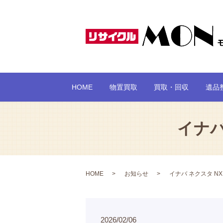
HOME
物置買取
買取・回収
遺品
イナバ
HOME
お知らせ
イナバ ネクスタ NX
2026/02/06