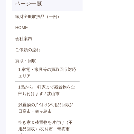
家財全般取扱品（一例）
HOME
会社案内
ご依頼の流れ
買取・回収
1.家電・家具等の買取回収対応
エリア
1品から一軒家まで残置物を全
部片付けます / 狭山市
残置物の片付け(不用品回収)/
日高市・鶴ヶ島市
空き家＆残置物を片付け（不
用品回収）/羽村市・青梅市