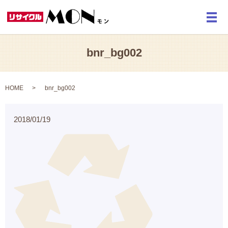
メ
bnr_bg002
HOME
bnr_bg002
2018/01/19