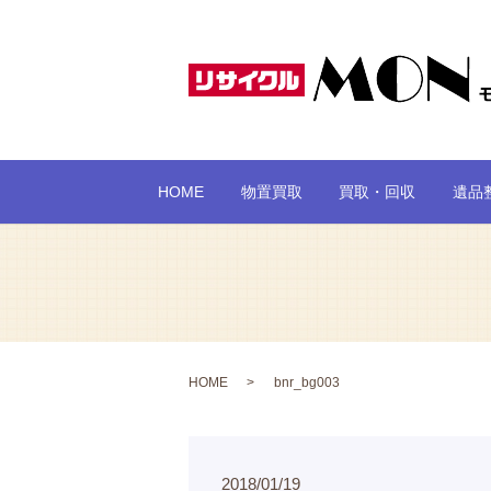
HOME
物置買取
買取・回収
遺品
HOME
bnr_bg003
2018/01/19