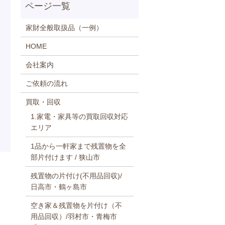
家財全般取扱品（一例）
HOME
会社案内
ご依頼の流れ
買取・回収
1.家電・家具等の買取回収対応
エリア
1品から一軒家まで残置物を全
部片付けます / 狭山市
残置物の片付け(不用品回収)/
日高市・鶴ヶ島市
空き家＆残置物を片付け（不
用品回収）/羽村市・青梅市