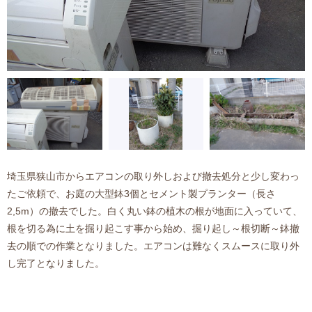
埼玉県狭山市からエアコンの取り外しおよび撤去処分と少し変わっ
たご依頼で、お庭の大型鉢3個とセメント製プランター（長さ
2,5m）の撤去でした。白く丸い鉢の植木の根が地面に入っていて、
根を切る為に土を掘り起こす事から始め、掘り起し～根切断～鉢撤
去の順での作業となりました。エアコンは難なくスムースに取り外
し完了となりました。