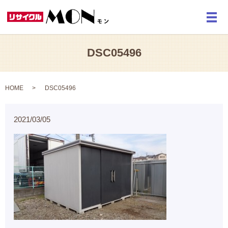
メ
DSC05496
HOME
DSC05496
2021/03/05