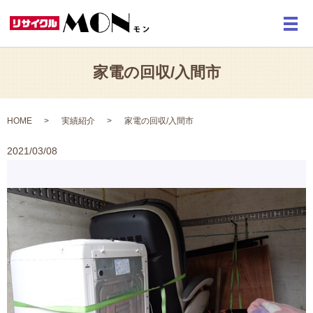
メ
家電の回収/入間市
HOME
実績紹介
家電の回収/入間市
2021/03/08