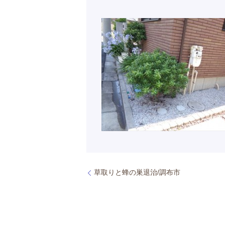
草取りと蜂の巣退治/調布市