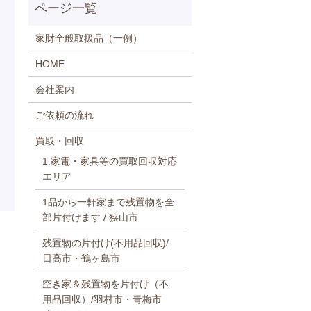
家財全般取扱品（一例）
HOME
会社案内
ご依頼の流れ
買取・回収
1.家電・家具等の買取回収対応
エリア
1品から一軒家まで残置物を全
部片付けます / 狭山市
残置物の片付け(不用品回収)/
日高市・鶴ヶ島市
空き家＆残置物を片付け（不
用品回収）/羽村市・青梅市