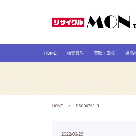
HOME
物置買取
買取・回収
遺品
HOME
DSC06792_R
2022/06/29