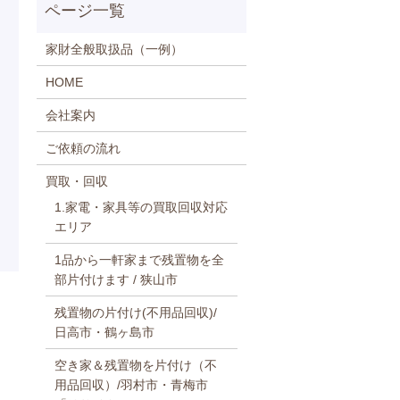
家財全般取扱品（一例）
HOME
会社案内
ご依頼の流れ
買取・回収
1.家電・家具等の買取回収対応
エリア
1品から一軒家まで残置物を全
部片付けます / 狭山市
残置物の片付け(不用品回収)/
日高市・鶴ヶ島市
空き家＆残置物を片付け（不
用品回収）/羽村市・青梅市