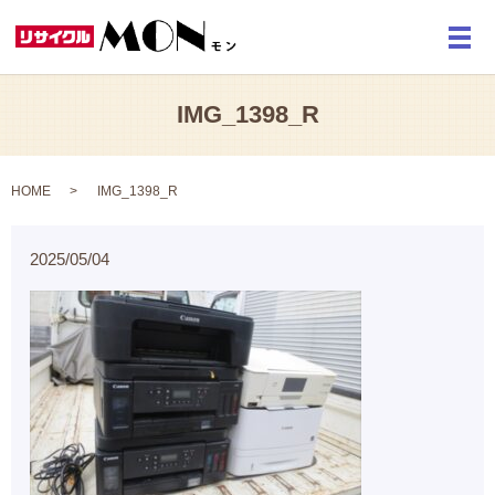
メ
IMG_1398_R
HOME
IMG_1398_R
2025/05/04