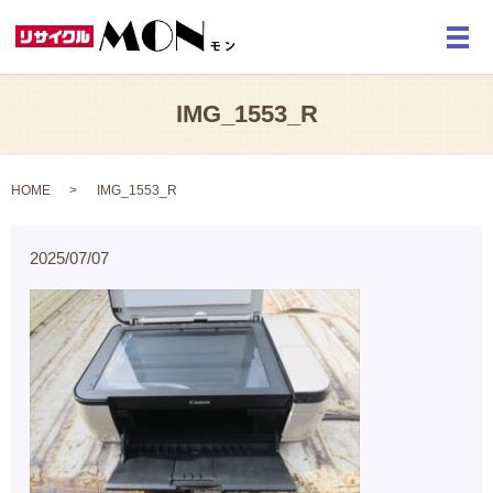
メ
IMG_1553_R
HOME
IMG_1553_R
2025/07/07