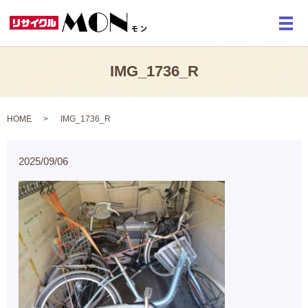
メ
IMG_1736_R
HOME
IMG_1736_R
2025/09/06