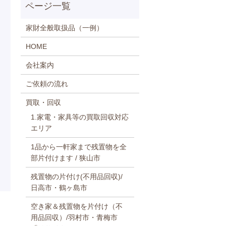
家財全般取扱品（一例）
HOME
会社案内
ご依頼の流れ
買取・回収
1.家電・家具等の買取回収対応
エリア
1品から一軒家まで残置物を全
部片付けます / 狭山市
残置物の片付け(不用品回収)/
日高市・鶴ヶ島市
空き家＆残置物を片付け（不
用品回収）/羽村市・青梅市