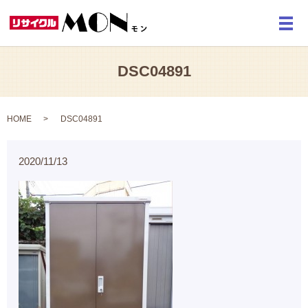
メ
DSC04891
HOME
DSC04891
2020/11/13