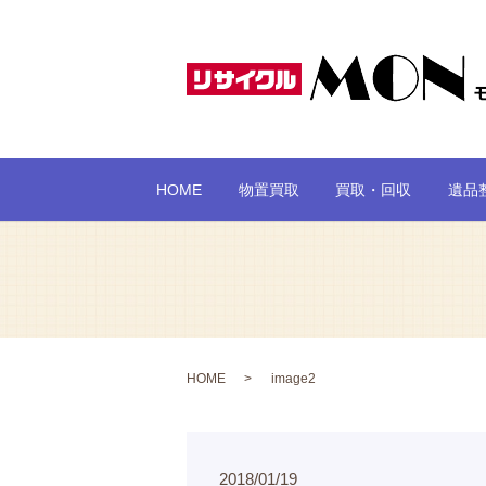
HOME
物置買取
買取・回収
遺品
HOME
image2
2018/01/19