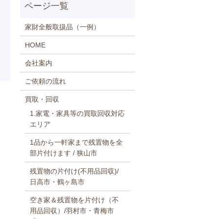
家財全般取扱品（一例）
HOME
会社案内
ご依頼の流れ
買取・回収
1.家電・家具等の買取回収対応
エリア
1品から一軒家まで残置物を全
部片付けます / 狭山市
残置物の片付け(不用品回収)/
日高市・鶴ヶ島市
空き家＆残置物を片付け（不
用品回収）/羽村市・青梅市