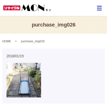
メ
purchase_img026
HOME
purchase_img026
2018/01/19