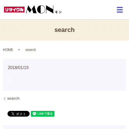
メ
search
HOME
search
2018/01/19
search